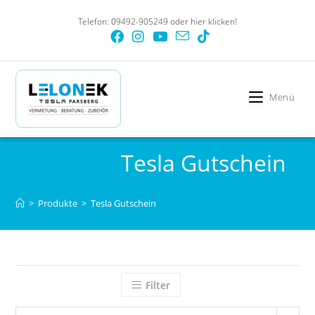
Telefon: 09492-905249 oder
hier klicken!
Menü
Tesla Gutschein
>
Produkte
>
Tesla Gutschein
Filter