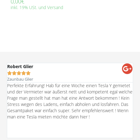
0,00
€
inkl. 19% USt. und Versand
Robert Glier





Zaunbau Glier
Ich
Perfekte Erfahrung! Hab für eine Woche einen Tesla Y gemietet
Mod
und der Vermieter war äußerst nett und kompetent egal welche
pos
Frage man gestellt hat man hat eine Antwort bekommen ! Kein
umf
Stress wegen des Ladens, einfach abholen und losfahren. Das
Ver
Gesamtpaket war einfach super. Sehr empfehlenswert ! Wenn
auß
man eine Tesla mieten möchte dann hier !
Ber
auf
Abh
Ein