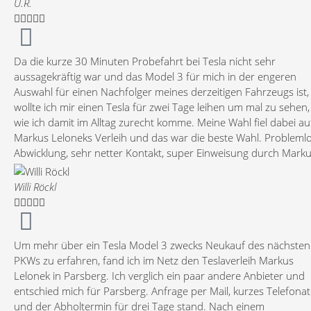
ausleihen bei Markus waren jeden Euro wert. Sehr
U.R.
empfehlenswert!





Da die kurze 30 Minuten Probefahrt bei Tesla nicht sehr
aussagekräftig war und das Model 3 für mich in der engeren
Auswahl für einen Nachfolger meines derzeitigen Fahrzeugs ist,
wollte ich mir einen Tesla für zwei Tage leihen um mal zu sehen,
wie ich damit im Alltag zurecht komme. Meine Wahl fiel dabei au
Markus Leloneks Verleih und das war die beste Wahl. Probleml
Abwicklung, sehr netter Kontakt, super Einweisung durch Marku
tolles und sehr gepflegtes Fahrzeug und nette "Benzin"gespräc
Rundum empfehlenswert. Es tat mir etwas leid, dass es währen
Willi Röckl
der zwei Tage geschneit hat und das Fahrzeug leider sehr





verschmutzt wurde, aber so konnte ich die Wintertauglichkeit d
Model 3 austesten (war sehr gut!). Sobald sein Model Y zur
Verfügung steht werde ich mich wohl nochmal für eine
Um mehr über ein Tesla Model 3 zwecks Neukauf des nächsten
ausgedehnte Probefahrt bei Ihm melden... falls ich mich bis dah
PKWs zu erfahren, fand ich im Netz den Teslaverleih Markus
nicht schon entschieden habe.
Lelonek in Parsberg. Ich verglich ein paar andere Anbieter und
entschied mich für Parsberg. Anfrage per Mail, kurzes Telefonat
und der Abholtermin für drei Tage stand. Nach einem