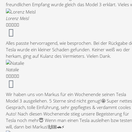
freundlichen Empfang wurde gleich das Model 3 erklärt. Vieles 
mir bereits durch ausführliches Schauen über YouTube bekannt
Schriftliche und monetäre Angelegenheiten wurden von Marku
Lorenz Meisl
unkompliziert im Büro abgewickelt mit weiteren Erklärungen (z.B





zusätzliche Ladekabel, Supercharger, Laden zu Hause, Keycard,
Pilot, Abstandstempomat, verschiedenste Einstellungen über
Alles passte hervorragend, wie besprochen. Bei der Rückgabe d
Tablett) über das Model 3. Die nächsten drei Tage waren für mi
Tesla wurde ein kleiner Schaden gefunden. Keiner weiß wo der
wirklich sehr interessant. Ich denke, dass ich fast alles ausprobi
herkam, ging auf Kulanz des Vermieters. Vielen Dank.
habe, Stadtverkehr, Autobahn, Bundesstraßen und Kreisstraßen
schnelle Spurts, Höchstgeschwindigkeit, im Verkehr
mitschwimmen, Filmen während der Fahrt, Autowächter.
Natalie
Überrascht hat mich das äußerst schnelle Laden mit dem





Supercharger. Dreimal rief ich Markus wegen Fragen an; zweim
sofort erreicht, einmal kam der Rückruf innerhalb weniger
Wir haben uns von Markus für ein Wochenende seinen Tesla
Minuten. Die Abgabe des Models 3 lief genauso unkompliziert w
Model 3 ausgeliehen. 5 Sterne sind nicht genug!🤩 Super nettes
die Übergabe ab. Dabei erfuhr ich, dass man demnächst auch e
Gespräch, tolle Einführung, sehr gepflegtes & verdammt cooles
Model Y mieten kann. Dann werde ich sicherlich noch einmal n
Auto! Nach diesen Wochenende stieg unsere Begeisterung für
Parsberg kommen. Bei Markus ist man teslamäßig in besten
Tesla noch mehr😇 Wenn man einen Tesla ausleihen bzw teste
Händen.
will, dann bei Markus!🙌🏼🚗⚡️