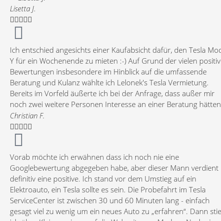
Lisetta J.





Ich entschied angesichts einer Kaufabsicht dafür, den Tesla Mo
Y für ein Wochenende zu mieten :-) Auf Grund der vielen positi
Bewertungen insbesondere im Hinblick auf die umfassende
Beratung und Kulanz wählte ich Lelonek's Tesla Vermietung.
Bereits im Vorfeld äußerte ich bei der Anfrage, dass außer mir
noch zwei weitere Personen Interesse an einer Beratung hätten
dem stand der Vermieter Markus sehr aufgeschlossen gegenüb
Christian F.
Der Wagen selbst machte bei der Abholung einen spitzenmäßig





gepflegten Eindruck, die Einweisung und Anleitung durch den
Vermieter selbst war präzise und von seiner herzlichen
Vorab möchte ich erwähnen dass ich noch nie eine
Persönlichkeit geprägt, sodass man sich sowohl im Auto als auc
Googlebewertung abgegeben habe, aber dieser Mann verdient
vom Vermieter von Beginn an gut betreut fühlte. Bei der Berat
definitiv eine positive. Ich stand vor dem Umstieg auf ein
zeigte sich, dass hier nicht nur eine Vermietung von Autos
Elektroauto, ein Tesla sollte es sein. Die Probefahrt im Tesla
stattfindet, hier wird die E-Mobilität gut informiert gelebt, denn
ServiceCenter ist zwischen 30 und 60 Minuten lang - einfach
Herr Lelonek hatte auf jede unserer Fragen eine kompetente u
gesagt viel zu wenig um ein neues Auto zu „erfahren“. Dann sti
zügige Antwort, sogar beim Vergleich neuer Elektrofahrzeuge