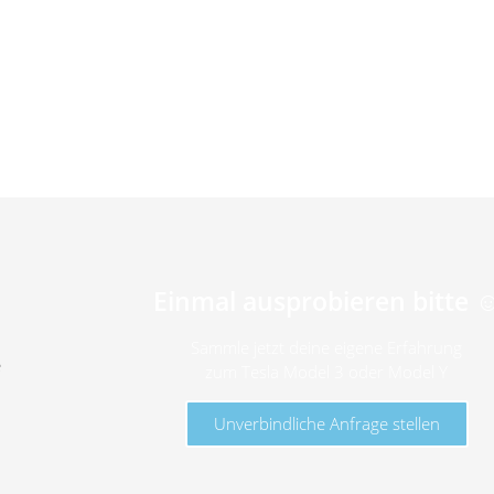
Einmal ausprobieren bitte ☺
Sammle jetzt deine eigene Erfahrung
e
zum Tesla Model 3 oder Model Y
Unverbindliche Anfrage stellen