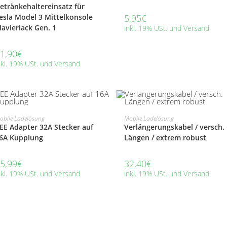
etränkehaltereinsatz für
esla Model 3 Mittelkonsole
5,95
€
lavierlack Gen. 1
inkl. 19% USt. und Versand
1,90
€
nkl. 19% USt. und Versand
BEI AMAZON KAUFEN
BEI AMAZON KAUFEN
obile Ladelösung
Mobile Ladelösung
EE Adapter 32A Stecker auf
Verlängerungskabel / versch.
6A Kupplung
Längen / extrem robust
5,99
€
32,40
€
nkl. 19% USt. und Versand
inkl. 19% USt. und Versand