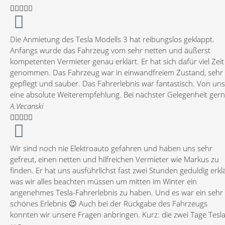





Die Anmietung des Tesla Modells 3 hat reibungslos geklappt.
Anfangs wurde das Fahrzeug vom sehr netten und äußerst
kompetenten Vermieter genau erklärt. Er hat sich dafür viel Zeit
genommen. Das Fahrzeug war in einwandfreiem Zustand, sehr
gepflegt und sauber. Das Fahrerlebnis war fantastisch. Von uns
eine absolute Weiterempfehlung. Bei nächster Gelegenheit ger
wieder!!!
A.Vecanski





Wir sind noch nie Elektroauto gefahren und haben uns sehr
gefreut, einen netten und hilfreichen Vermieter wie Markus zu
finden. Er hat uns ausführlichst fast zwei Stunden geduldig erkl
was wir alles beachten müssen um mitten im Winter ein
angenehmes Tesla-Fahrerlebnis zu haben. Und es war ein sehr
schönes Erlebnis 😉 Auch bei der Rückgabe des Fahrzeugs
konnten wir unsere Fragen anbringen. Kurz: die zwei Tage Tesl