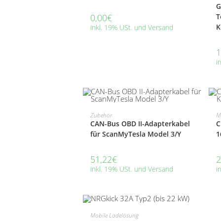
G
T
0,00
€
K
inkl. 19% USt. und Versand
1
i
PRODUKT KAUFEN
Zubehör
M
CAN-Bus OBD II-Adapterkabel
C
für ScanMyTesla Model 3/Y
1
51,22
€
2
inkl. 19% USt. und Versand
i
AUSFÜHRUNG WÄHLEN
Mobile Ladelösung