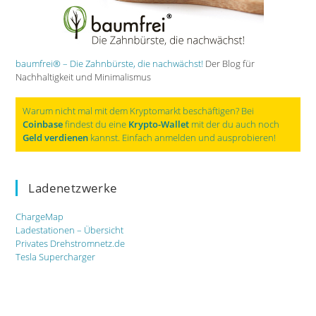
baumfrei® – Die Zahnbürste, die nachwächst!
Der Blog für
Nachhaltigkeit und Minimalismus
Warum nicht mal mit dem Kryptomarkt beschäftigen? Bei
Coinbase
findest du eine
Krypto-Wallet
mit der du auch noch
Geld verdienen
kannst. Einfach anmelden und ausprobieren!
Ladenetzwerke
ChargeMap
Ladestationen – Übersicht
Privates Drehstromnetz.de
Tesla Supercharger