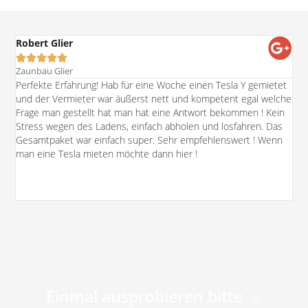
Robert Glier





Zaunbau Glier
Ich
Perfekte Erfahrung! Hab für eine Woche einen Tesla Y gemietet
Mod
und der Vermieter war äußerst nett und kompetent egal welche
pos
Frage man gestellt hat man hat eine Antwort bekommen ! Kein
umf
Stress wegen des Ladens, einfach abholen und losfahren. Das
Ver
Gesamtpaket war einfach super. Sehr empfehlenswert ! Wenn
auß
man eine Tesla mieten möchte dann hier !
Ber
auf
Abh
Ein
prä
sod
Beg
hie
die
auf
Einmal ausprobieren bitte ☺️
sog
Anf