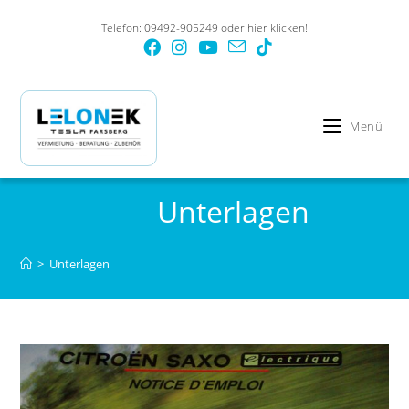
Telefon: 09492-905249 oder
hier klicken!
Menü
Unterlagen
>
Unterlagen