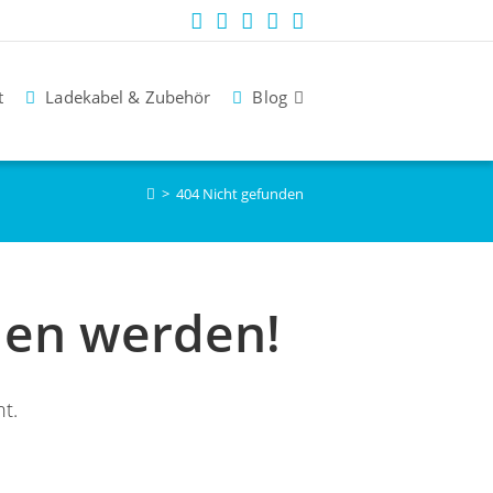
t
Ladekabel & Zubehör
Blog
>
404 Nicht gefunden
den werden!
ht.