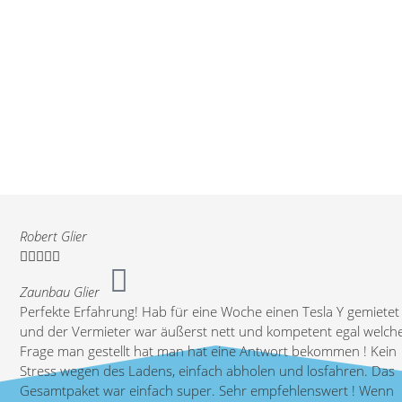
Robert Glier





Zaunbau Glier
Perfekte Erfahrung! Hab für eine Woche einen Tesla Y gemietet
und der Vermieter war äußerst nett und kompetent egal welch
Frage man gestellt hat man hat eine Antwort bekommen ! Kein
Stress wegen des Ladens, einfach abholen und losfahren. Das
Gesamtpaket war einfach super. Sehr empfehlenswert ! Wenn