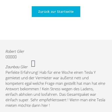
Zurück zur Startseite
Robert Glier





Lise


Zaunbau Glier
Perfekte Erfahrung! Hab für eine Woche einen Tesla Y
gemietet und der Vermieter war äußerst nett und
Ich
kompetent egal welche Frage man gestellt hat man hat eine
Mod
Antwort bekommen ! Kein Stress wegen des Ladens,
vie
einfach abholen und losfahren. Das Gesamtpaket war
die
einfach super. Sehr empfehlenswert ! Wenn man eine Tesla
Tes
mieten möchte dann hier !
Anf
Int