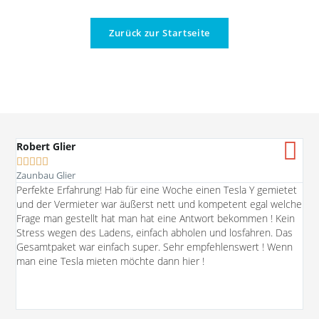
Zurück zur Startseite
Robert Glier





Zaunbau Glier
Ich
Perfekte Erfahrung! Hab für eine Woche einen Tesla Y gemietet
Mod
und der Vermieter war äußerst nett und kompetent egal welche
pos
Frage man gestellt hat man hat eine Antwort bekommen ! Kein
umf
Stress wegen des Ladens, einfach abholen und losfahren. Das
Ver
Gesamtpaket war einfach super. Sehr empfehlenswert ! Wenn
auß
man eine Tesla mieten möchte dann hier !
Ber
auf
Abh
Ein